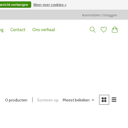
bericht verbergen
Meer over cookies »
Aanmelden / Inloggen
og
Contact
Ons verhaal
0 producten
Sorteren op
Meest bekeken