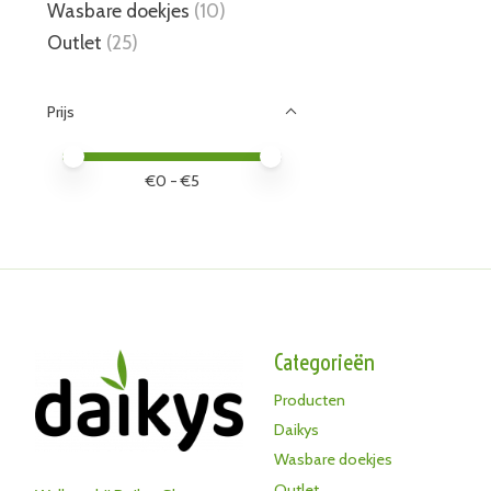
Wasbare doekjes
(10)
Outlet
(25)
Prijs
Minimale prijswaarde
Price maximum value
€
0
- €
5
Categorieën
Producten
Daikys
Wasbare doekjes
Outlet