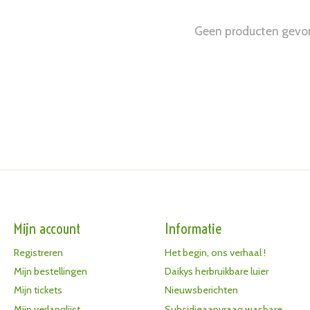
Geen producten gevo
Mijn account
Informatie
Registreren
Het begin, ons verhaal !
Mijn bestellingen
Daikys herbruikbare luier
Mijn tickets
Nieuwsberichten
Mijn verlanglijst
Subsidieaanvraag wasbare