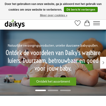
Door het gebruiken van onze website, ga je akkoord met het gebruik van
cookies om onze website te verbeteren.
Dit bericht verbergen
Grote keuze aan producten en snelle verzending! Gratis verzending vanaf 50
euro
Meer over cookies »
Verlanglijst
Winkelwag
Hero slideshow items
Natuurlijke verzorgingsproducten, unieke duurzame babyspullen.
Ontdek de voordelen van Daiky's wasbare
luiers. Duurzaam, betrouwbaar en goed
voor jouw baby.
Ontdek het assortiment