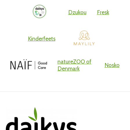
Dzukou
Fresk
Kinderfeets
natureZOO of
Nosko
Denmark