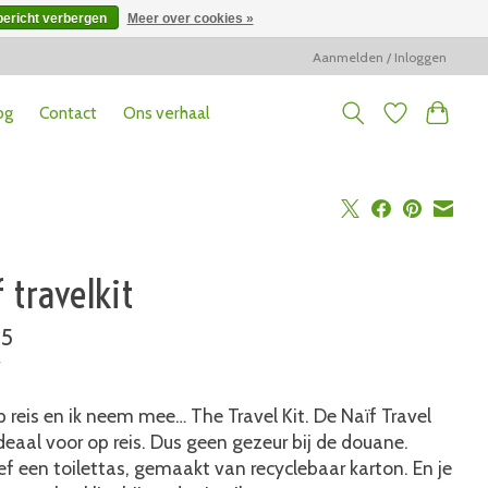
bericht verbergen
Meer over cookies »
Aanmelden / Inloggen
og
Contact
Ons verhaal
 travelkit
45
w
p reis en ik neem mee… The Travel Kit. De Naïf Travel
 ideaal voor op reis. Dus geen gezeur bij de douane.
ief een toilettas, gemaakt van recyclebaar karton. En je