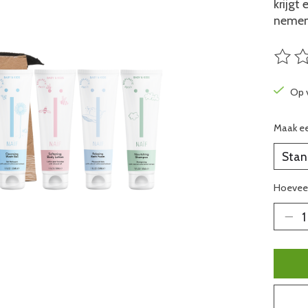
krijgt 
nemen
De beo
Op 
Maak e
Hoeveel