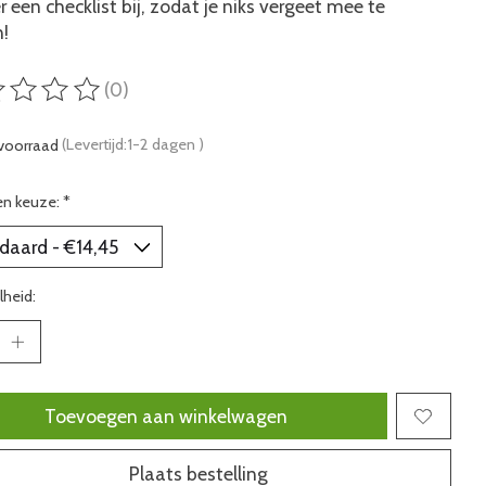
er een checklist bij, zodat je niks vergeet mee te
!
(0)
ordeling van dit product is
0
van de 5
voorraad
(Levertijd:1-2 dagen )
en keuze:
*
heid:
Toevoegen aan winkelwagen
Plaats bestelling