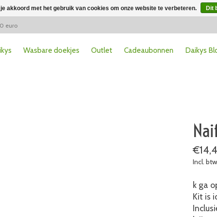
 je akkoord met het gebruik van cookies om onze website te verbeteren.
Dit 
50 euro
ikys
Wasbare doekjes
Outlet
Cadeaubonnen
Daikys Bl
Naif
€14,
Incl. bt
k ga o
Kit is
Inclus