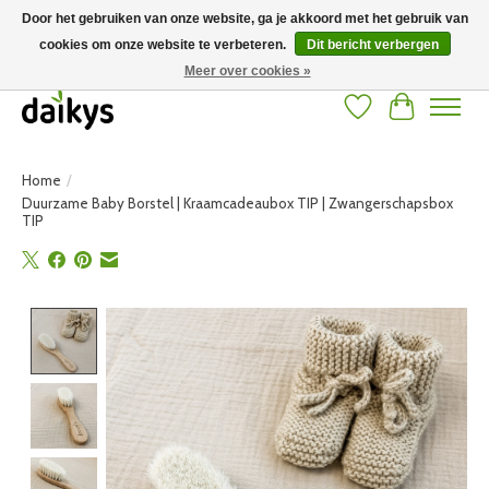
Door het gebruiken van onze website, ga je akkoord met het gebruik van
cookies om onze website te verbeteren.
Dit bericht verbergen
Grote keuze aan producten en snelle verzending! Gratis verzending vanaf 50
euro
Meer over cookies »
Verlanglijst
Winkelwag
Home
/
Duurzame Baby Borstel | Kraamcadeaubox TIP | Zwangerschapsbox
TIP
Product image slideshow Items