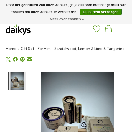
Door het gebruiken van onze website, ga je akkoord met het gebruik van
cookies om onze website te verbeteren.
Dit bericht verbergen
Grote keuze aan producten en snelle verzending! Gratis verzending vanaf 50
euro
Meer over cookies »
Verlanglijst
Winkelwag
Home
/
Gift Set - For Him - Sandalwood, Lemon & Lime & Tangerine
Product image slideshow Items