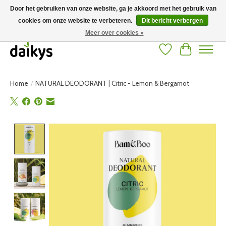
Door het gebruiken van onze website, ga je akkoord met het gebruik van
cookies om onze website te verbeteren.
Dit bericht verbergen
Grote keuze aan producten en snelle verzending! Gratis verzending vanaf 50
euro
Meer over cookies »
Verlanglijst
Winkelwag
Home
/
NATURAL DEODORANT | Citric - Lemon & Bergamot
Product image slideshow Items