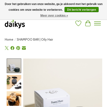
Door het gebruiken van onze website, ga je akkoord met het gebruik van
cookies om onze website te verbeteren.
Dit bericht verbergen
Grote keuze aan producten en snelle verzending! Gratis verzending vanaf 50
euro
Meer over cookies »
Verlanglijst
Winkelwag
Home
/
SHAMPOO BAR | Oily Hair
Product image slideshow Items