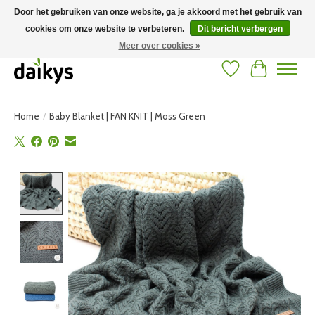
Door het gebruiken van onze website, ga je akkoord met het gebruik van
cookies om onze website te verbeteren.
Dit bericht verbergen
Grote keuze aan producten en snelle verzending! Gratis verzending vanaf 50
euro
Meer over cookies »
Verlanglijst
Winkelwag
Home
/
Baby Blanket | FAN KNIT | Moss Green
Product image slideshow Items