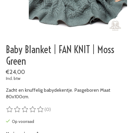
Baby Blanket | FAN KNIT | Moss
Green
€24,00
Incl. btw
Zacht en knuffelig babydekentje. Pasgeboren Maat
80x100cm.
(0)
De beoordeling van dit product is
0
van de 5
Op voorraad