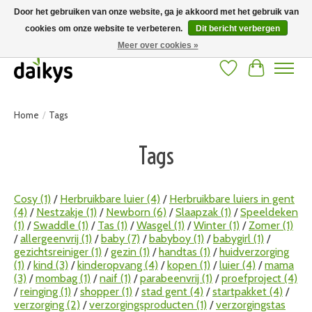
Door het gebruiken van onze website, ga je akkoord met het gebruik van
cookies om onze website te verbeteren.
Dit bericht verbergen
Grote keuze aan producten en snelle verzending! Gratis verzending vanaf 50
euro
Meer over cookies »
Verlanglijst
Winkelwag
Home
/
Tags
Tags
Cosy
(1)
/
Herbruikbare luier
(4)
/
Herbruikbare luiers in gent
(4)
/
Nestzakje
(1)
/
Newborn
(6)
/
Slaapzak
(1)
/
Speeldeken
(1)
/
Swaddle
(1)
/
Tas
(1)
/
Wasgel
(1)
/
Winter
(1)
/
Zomer
(1)
/
allergeenvrij
(1)
/
baby
(7)
/
babyboy
(1)
/
babygirl
(1)
/
gezichtsreiniger
(1)
/
gezin
(1)
/
handtas
(1)
/
huidverzorging
(1)
/
kind
(3)
/
kinderopvang
(4)
/
kopen
(1)
/
luier
(4)
/
mama
(3)
/
mombag
(1)
/
naif
(1)
/
parabeenvrij
(1)
/
proefproject
(4)
/
reinging
(1)
/
shopper
(1)
/
stad gent
(4)
/
startpakket
(4)
/
verzorging
(2)
/
verzorgingsproducten
(1)
/
verzorgingstas