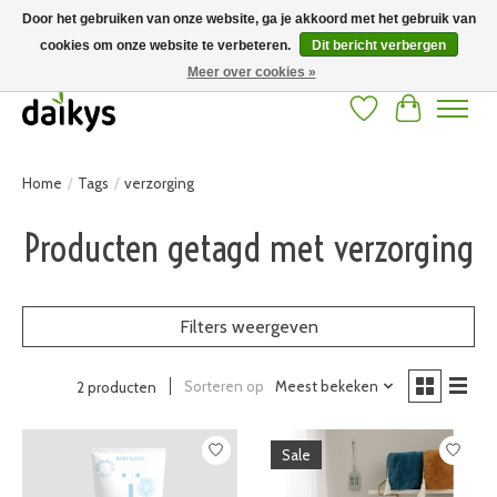
Door het gebruiken van onze website, ga je akkoord met het gebruik van
cookies om onze website te verbeteren.
Dit bericht verbergen
Grote keuze aan producten en snelle verzending! Gratis verzending vanaf 50
euro
Meer over cookies »
Verlanglijst
Winkelwag
Home
/
Tags
/
verzorging
Producten getagd met verzorging
Filters weergeven
Sorteren op
Meest bekeken
2 producten
Sale