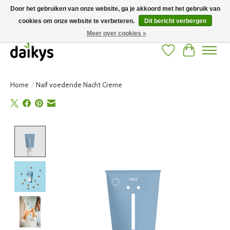
Door het gebruiken van onze website, ga je akkoord met het gebruik van
cookies om onze website te verbeteren.
Dit bericht verbergen
Grote keuze aan producten en snelle verzending! Gratis verzending vanaf 50
euro
Meer over cookies »
Verlanglijst
Winkelwag
Home
/
Naïf voedende Nacht Creme
Product image slideshow Items