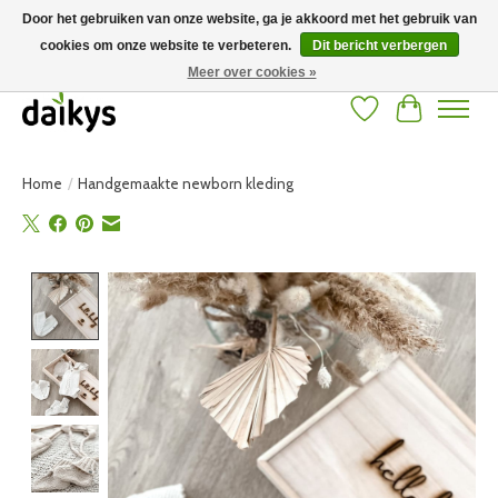
Door het gebruiken van onze website, ga je akkoord met het gebruik van
cookies om onze website te verbeteren.
Dit bericht verbergen
Grote keuze aan producten en snelle verzending! Gratis verzending vanaf 50
euro
Meer over cookies »
Verlanglijst
Winkelwag
Home
/
Handgemaakte newborn kleding
Product image slideshow Items