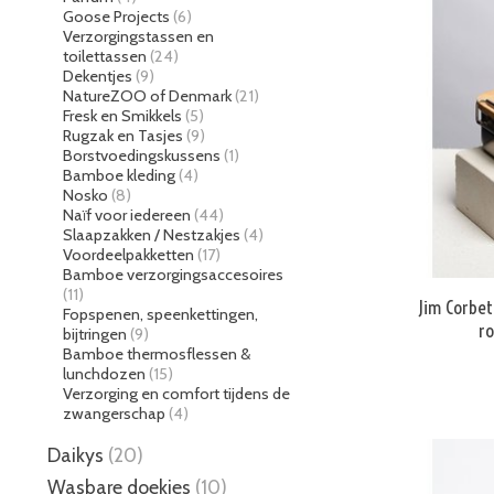
Goose Projects
(6)
Verzorgingstassen en
toilettassen
(24)
Dekentjes
(9)
NatureZOO of Denmark
(21)
Fresk en Smikkels
(5)
Rugzak en Tasjes
(9)
Borstvoedingskussens
(1)
Bamboe kleding
(4)
Nosko
(8)
Naïf voor iedereen
(44)
Slaapzakken / Nestzakjes
(4)
Voordeelpakketten
(17)
Bamboe verzorgingsaccesoires
(11)
Jim Corbe
Fopspenen, speenkettingen,
ro
bijtringen
(9)
Bamboe thermosflessen &
lunchdozen
(15)
Verzorging en comfort tijdens de
zwangerschap
(4)
Daikys
(20)
Wasbare doekjes
(10)