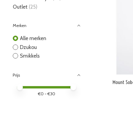
Outlet
(25)
Merken
Alle merken
Dzukou
Smikkels
Prijs
Mount Sob
Minimale prijswaarde
Price maximum value
€
0
- €
30