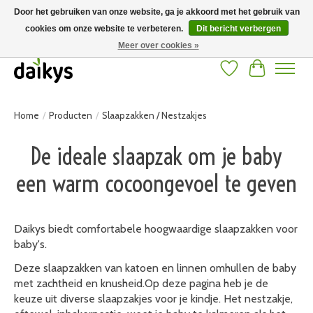
Door het gebruiken van onze website, ga je akkoord met het gebruik van
cookies om onze website te verbeteren.
Dit bericht verbergen
Grote keuze aan producten en snelle verzending! Gratis verzending vanaf 50
euro
Meer over cookies »
Verlanglijst
Winkelwag
Home
/
Producten
/
Slaapzakken / Nestzakjes
De ideale slaapzak om je baby
een warm cocoongevoel te geven
Daikys biedt comfortabele hoogwaardige slaapzakken voor
baby's.
Deze slaapzakken van katoen en linnen omhullen de baby
met zachtheid en knusheid.Op deze pagina heb je de
keuze uit diverse slaapzakjes voor je kindje. Het nestzakje,