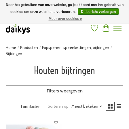
Door het gebruiken van onze website, ga je akkoord met het gebruik van
cookies om onze website te verbeteren.
Dit bericht verbergen
Grote keuze aan producten en snelle verzending! Gratis verzending vanaf 50
euro
Meer over cookies »
Verlanglijst
Winkelwag
Home
/
Producten
/
Fopspenen, speenkettingen, bijtringen
/
Bijtringen
Houten bijtringen
Filters weergeven
Sorteren op
Meest bekeken
1 producten