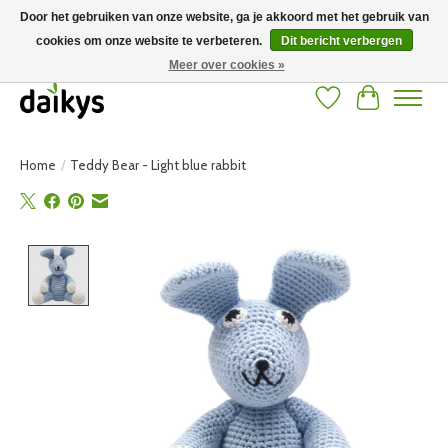
Door het gebruiken van onze website, ga je akkoord met het gebruik van
cookies om onze website te verbeteren.
Dit bericht verbergen
Grote keuze aan producten en snelle verzending! Gratis verzending vanaf 50
euro
Meer over cookies »
Verlanglijst
Winkelwag
Home
/
Teddy Bear - Light blue rabbit
Product image slideshow Items