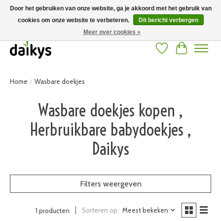
Door het gebruiken van onze website, ga je akkoord met het gebruik van
cookies om onze website te verbeteren.
Dit bericht verbergen
Grote keuze aan producten en snelle verzending! Gratis verzending vanaf 50
euro
Meer over cookies »
Verlanglijst
Winkelwag
Home
/
Wasbare doekjes
Wasbare doekjes kopen ,
Herbruikbare babydoekjes ,
Daikys
Filters weergeven
Sorteren op
Meest bekeken
1 producten