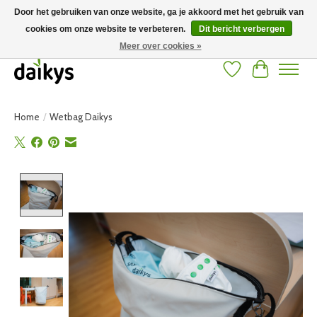
Door het gebruiken van onze website, ga je akkoord met het gebruik van
cookies om onze website te verbeteren.
Dit bericht verbergen
Grote keuze aan producten en snelle verzending! Gratis verzending vanaf 50
euro
Meer over cookies »
Verlanglijst
Winkelwag
Home
/
Wetbag Daikys
Product image slideshow Items