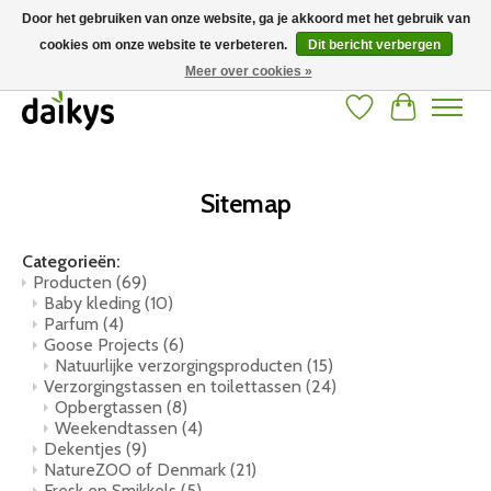
Door het gebruiken van onze website, ga je akkoord met het gebruik van
cookies om onze website te verbeteren.
Dit bericht verbergen
Grote keuze aan producten en snelle verzending! Gratis verzending vanaf 50
euro
Meer over cookies »
Verlanglijst
Winkelwag
Sitemap
Categorieën:
Producten
(69)
Baby kleding
(10)
Parfum
(4)
Goose Projects
(6)
Natuurlijke verzorgingsproducten
(15)
Verzorgingstassen en toilettassen
(24)
Opbergtassen
(8)
Weekendtassen
(4)
Dekentjes
(9)
NatureZOO of Denmark
(21)
Fresk en Smikkels
(5)